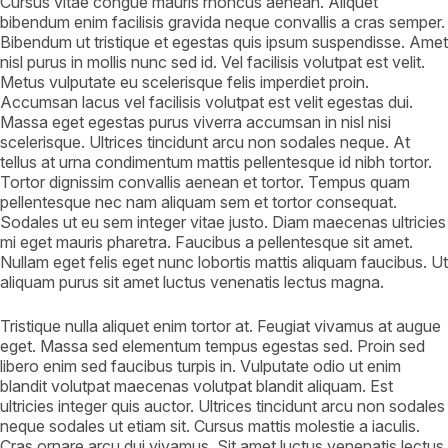
Cursus vitae congue mauris rhoncus aenean. Aliquet
bibendum enim facilisis gravida neque convallis a cras semper.
Bibendum ut tristique et egestas quis ipsum suspendisse. Amet
nisl purus in mollis nunc sed id. Vel facilisis volutpat est velit.
Metus vulputate eu scelerisque felis imperdiet proin.
Accumsan lacus vel facilisis volutpat est velit egestas dui.
Massa eget egestas purus viverra accumsan in nisl nisi
scelerisque. Ultrices tincidunt arcu non sodales neque. At
tellus at urna condimentum mattis pellentesque id nibh tortor.
Tortor dignissim convallis aenean et tortor. Tempus quam
pellentesque nec nam aliquam sem et tortor consequat.
Sodales ut eu sem integer vitae justo. Diam maecenas ultricies
mi eget mauris pharetra. Faucibus a pellentesque sit amet.
Nullam eget felis eget nunc lobortis mattis aliquam faucibus. Ut
aliquam purus sit amet luctus venenatis lectus magna.
Tristique nulla aliquet enim tortor at. Feugiat vivamus at augue
eget. Massa sed elementum tempus egestas sed. Proin sed
libero enim sed faucibus turpis in. Vulputate odio ut enim
blandit volutpat maecenas volutpat blandit aliquam. Est
ultricies integer quis auctor. Ultrices tincidunt arcu non sodales
neque sodales ut etiam sit. Cursus mattis molestie a iaculis.
Cras ornare arcu dui vivamus. Sit amet luctus venenatis lectus