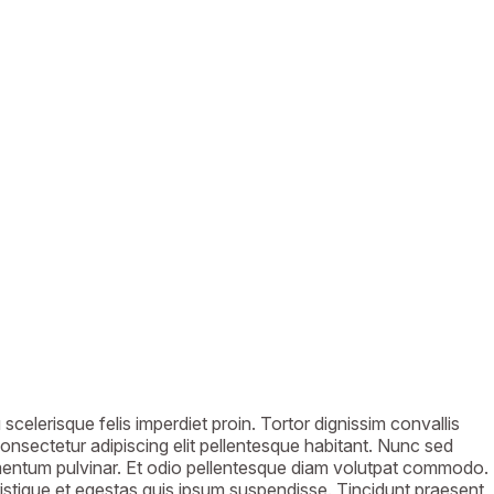
celerisque felis imperdiet proin. Tortor dignissim convallis
consectetur adipiscing elit pellentesque habitant. Nunc sed
ementum pulvinar. Et odio pellentesque diam volutpat commodo.
 tristique et egestas quis ipsum suspendisse. Tincidunt praesent