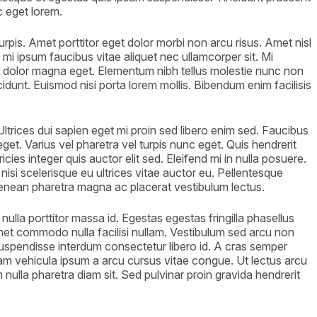
c eget lorem.
urpis. Amet porttitor eget dolor morbi non arcu risus. Amet nisl
mi ipsum faucibus vitae aliquet nec ullamcorper sit. Mi
t dolor magna eget. Elementum nibh tellus molestie nunc non
cidunt. Euismod nisi porta lorem mollis. Bibendum enim facilisis
ltrices dui sapien eget mi proin sed libero enim sed. Faucibus
eget. Varius vel pharetra vel turpis nunc eget. Quis hendrerit
ricies integer quis auctor elit sed. Eleifend mi in nulla posuere.
nisi scelerisque eu ultrices vitae auctor eu. Pellentesque
aenean pharetra magna ac placerat vestibulum lectus.
la porttitor massa id. Egestas egestas fringilla phasellus
amet commodo nulla facilisi nullam. Vestibulum sed arcu non
 suspendisse interdum consectetur libero id. A cras semper
ullam vehicula ipsum a arcu cursus vitae congue. Ut lectus arcu
nulla pharetra diam sit. Sed pulvinar proin gravida hendrerit