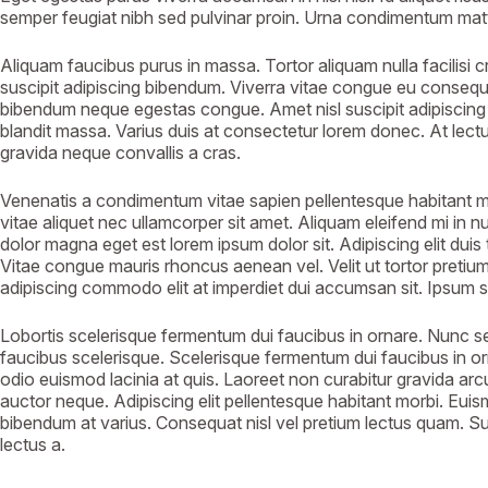
semper feugiat nibh sed pulvinar proin. Urna condimentum matti
Aliquam faucibus purus in massa. Tortor aliquam nulla facilisi c
suscipit adipiscing bibendum. Viverra vitae congue eu consequat
bibendum neque egestas congue. Amet nisl suscipit adipiscing 
blandit massa. Varius duis at consectetur lorem donec. At lectus
gravida neque convallis a cras.
Venenatis a condimentum vitae sapien pellentesque habitant morb
vitae aliquet nec ullamcorper sit amet. Aliquam eleifend mi in nu
dolor magna eget est lorem ipsum dolor sit. Adipiscing elit duis tr
Vitae congue mauris rhoncus aenean vel. Velit ut tortor pretium
adipiscing commodo elit at imperdiet dui accumsan sit. Ipsum 
Lobortis scelerisque fermentum dui faucibus in ornare. Nunc se
faucibus scelerisque. Scelerisque fermentum dui faucibus in orn
odio euismod lacinia at quis. Laoreet non curabitur gravida ar
auctor neque. Adipiscing elit pellentesque habitant morbi. Euism
bibendum at varius. Consequat nisl vel pretium lectus quam. Sus
lectus a.