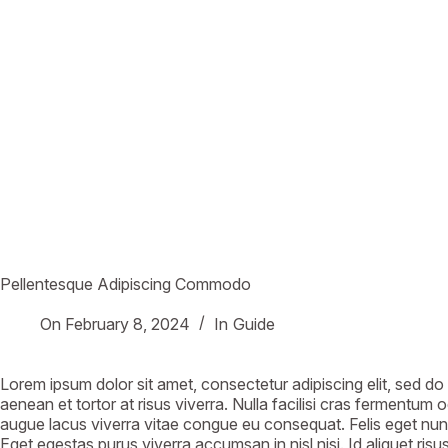
Pellentesque Adipiscing Commodo
On
February 8, 2024
In
Guide
Lorem ipsum dolor sit amet, consectetur adipiscing elit, sed do 
aenean et tortor at risus viverra. Nulla facilisi cras fermentum
augue lacus viverra vitae congue eu consequat. Felis eget nun
Eget egestas purus viverra accumsan in nisl nisi. Id aliquet ris