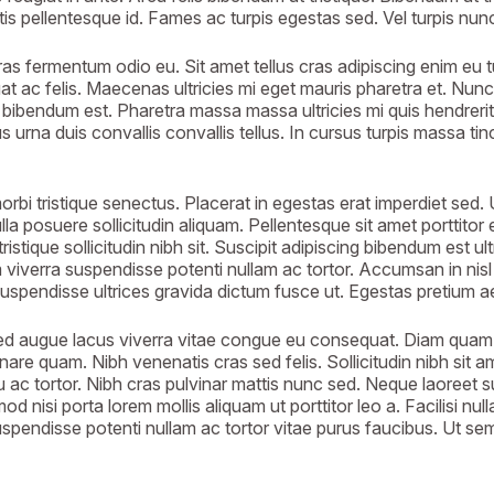
s pellentesque id. Fames ac turpis egestas sed. Vel turpis nun
ras fermentum odio eu. Sit amet tellus cras adipiscing enim eu t
 ac felis. Maecenas ultricies mi eget mauris pharetra et. Nunc 
bibendum est. Pharetra massa massa ultricies mi quis hendreri
 urna duis convallis convallis tellus. In cursus turpis massa tin
i tristique senectus. Placerat in egestas erat imperdiet sed. U
lla posuere sollicitudin aliquam. Pellentesque sit amet porttitor 
istique sollicitudin nibh sit. Suscipit adipiscing bibendum est ult
 viverra suspendisse potenti nullam ac tortor. Accumsan in nisl 
suspendisse ultrices gravida dictum fusce ut. Egestas pretium 
d augue lacus viverra vitae congue eu consequat. Diam quam nul
are quam. Nibh venenatis cras sed felis. Sollicitudin nibh sit 
cu ac tortor. Nibh cras pulvinar mattis nunc sed. Neque laoreet
od nisi porta lorem mollis aliquam ut porttitor leo a. Facilisi n
pendisse potenti nullam ac tortor vitae purus faucibus. Ut sem 