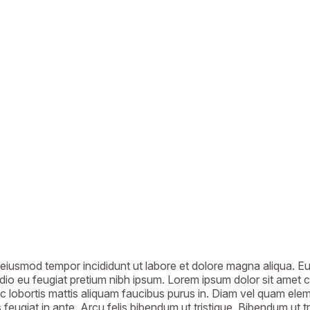
eiusmod tempor incididunt ut labore et dolore magna aliqua. Eu s
 odio eu feugiat pretium nibh ipsum. Lorem ipsum dolor sit amet 
c lobortis mattis aliquam faucibus purus in. Diam vel quam el
us feugiat in ante. Arcu felis bibendum ut tristique. Bibendum ut